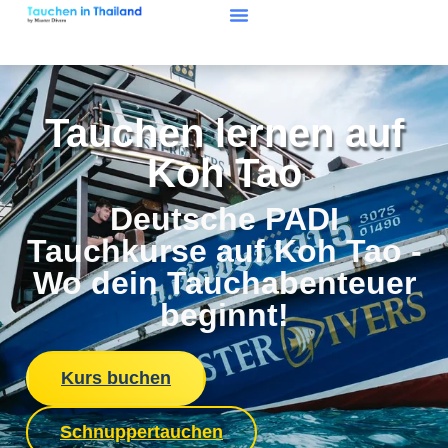
Tauchen lernen auf
Koh Tao
Deutsche PADI
Tauchkurse auf Koh Tao -
Wo dein Tauchabenteuer
beginnt!
Kurs buchen
Schnuppertauchen