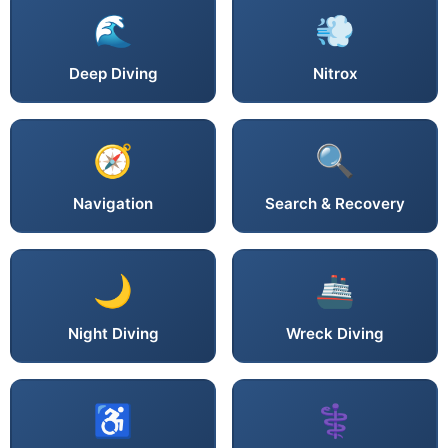
🌊
💨
Deep Diving
Nitrox
🧭
🔍
Navigation
Search & Recovery
🌙
🚢
Night Diving
Wreck Diving
♿
⚕️