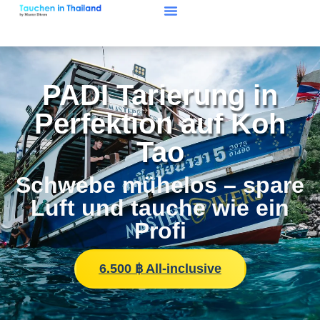
PADI Tarierung in
Perfektion auf Koh
Tao
Schwebe mühelos – spare
Luft und tauche wie ein
Profi
6.500 ฿ All-inclusive