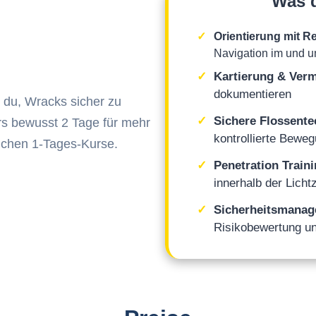
Was d
Orientierung mit R
Navigation im und 
Kartierung & Ver
dokumentieren
 du, Wracks sicher zu
Sichere Flossente
rs bewusst 2 Tage für mehr
kontrollierte Bewe
blichen 1-Tages-Kurse.
Penetration Traini
innerhalb der Licht
Sicherheitsmanag
Risikobewertung un