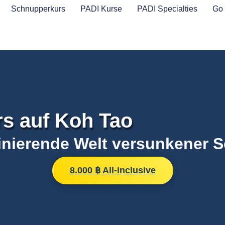
Schnupperkurs
PADI Kurse
PADI Specialties
Go 
s auf Koh Tao
inierende Welt versunkener S
8.000 ฿ All-inclusive