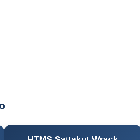
o
HTMS Sattakut Wrack