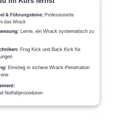
u im Kurs lernst
eel & Führungsleine:
Professionelle
um das Wrack
messung:
Lerne, ein Wrack systematisch zu
chniken:
Frog Kick und Back Kick für
gungen
ng:
Einstieg in sichere Wrack-Penetration
zone
ement:
d Notfallprozeduren