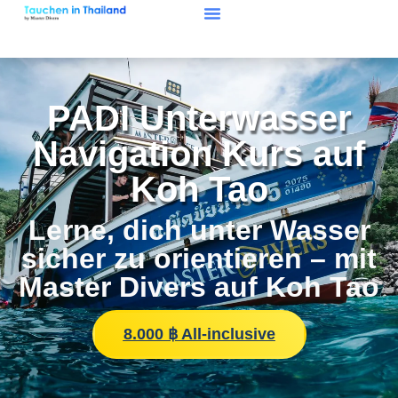
PADI Unterwasser
Navigation Kurs auf
Koh Tao
Lerne, dich unter Wasser
sicher zu orientieren – mit
Master Divers auf Koh Tao
8.000 ฿ All-inclusive