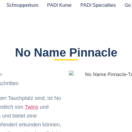
Schnupperkurs
PADI Kurse
PADI Specialties
Go 
No Name Pinnacle
m
chritten
n Tauchplatz sind, ist No
estlich von
Twins
und
und bietet eine
gehindert erkunden können,